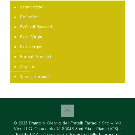
Aromatizzati
Biologico
EVO oil flavored
Extra Virgin
Extravergine
Formati Speciali
Organic
Special formats
© 2025 Frantoio Oleario dei Fratelli Tartaglia Snc – Via
Vico II G. Caracciolo 75 86048 Sant’Elia a Pianisi (CB) -
Partita I.V.A. e Iscrizione al Registro delle Imprese di