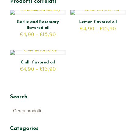
Prodotti correlati
Garlic and Rosemary
Lemon flavored oil
Fascia
€
4,90
-
€
15,90
flavored oil
Fascia
di
€
4,90
-
€
15,90
di
prezzo:
prezzo:
da
da
€4,90
€4,90
a
a
€15,90
Chilli flavored oil
€15,90
Fascia
€
4,90
-
€
15,90
di
prezzo:
da
€4,90
Search
a
€15,90
Categories