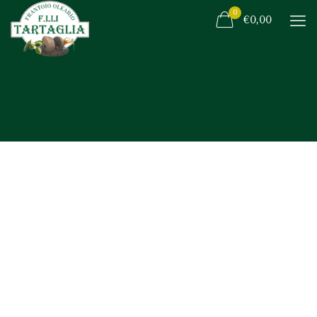
0
€0,00