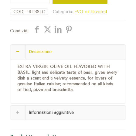
€15,90
oil
quantità
COD:
TRTBSLC
Categoria:
EVO oil flavored
Condividi
Descrizione
EXTRA VIRGIN OLIVE OIL FLAVORED WITH
BASIL: light and delicate taste of basil, gives every
dish a scent and a velvety essence, for lovers of
genuine Italian cuisine; recommended on all kinds
of first, pizza and bruschetta.
Informazioni aggiuntive