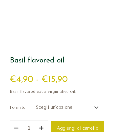
Basil flavored oil
Fascia
€
4,90
-
€
15,90
di
Basil flavored extra virgin olive oil.
prezzo:
da
Formato
€4,90
a
Basil
Aggiungi al carrello
flavored