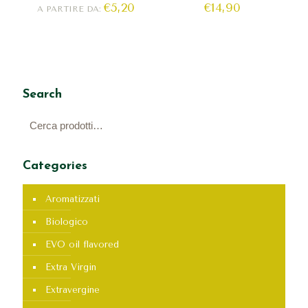
€
5,20
€
14,90
A PARTIRE DA:
Search
Categories
Aromatizzati
Biologico
EVO oil flavored
Extra Virgin
Extravergine