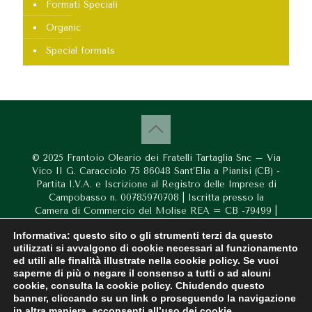
Formati Speciali
Organic
Special formats
© 2025 Frantoio Oleario dei Fratelli Tartaglia Snc – Via
Vico II G. Caracciolo 75 86048 Sant’Elia a Pianisi (CB) -
Partita I.V.A. e Iscrizione al Registro delle Imprese di
Campobasso n. 00785970708 | Iscritta presso la
Camera di Commercio del Molise REA = CB -79499 |
Gli aiuti di Stato e gli aiuti de minimis ricevuti dalla
Informativa: questo sito o gli strumenti terzi da questo
nostra impresa sono contenuti nel Registro nazionale
utilizzati si avvalgono di cookie necessari al funzionamento
degli aiuti di Stato di cui all’art. 52 della L. 234/2012” e
ed utili alle finalità illustrate nella cookie policy. Se vuoi
consultabili al
<<<< seguente link >>>>
, inserendo
saperne di più o negare il consenso a tutti o ad alcuni
come chiave di ricerca nel campo CODICE FISCALE il
cookie, consulta la cookie policy. Chiudendo questo
codice fiscale dell'azienda | Powered by
Robarts
banner, cliccando su un link o proseguendo la navigazione
in altra maniera, acconsenti all’uso dei cookie.
Privacy Policy
Spedizioni